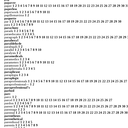
papaver
paper
1
2
3
4
5
6
7
8
9
10
11
12
13
14
15
16
17
18
19
20
21
22
23
24
25
26
27
28
29
30
3
paperless
paperwork
1
2
3
4
5
6
7
8
9
10
11
papillomavirus
1
2
paquette
par
1
2
3
4
5
6
7
8
9
10
11
12
13
14
15
16
17
18
19
20
21
22
23
24
25
26
27
28
29
30
para
1
2
3
4
5
6
7
8
9
parachute
parade
1
2
3
4
5
6
7
8
paraeducator
1
2
3
4
5
paragraph
1
2
3
4
5
6
7
8
9
10
11
12
13
14
15
16
17
18
19
20
21
22
23
24
25
26
27
28
29
parahexyl
paraldehyde
paralegals
1
2
parallel
1
2
3
4
5
6
7
8
9
10
paralysis
1
2
paramedicals
paramedics
1
2
3
4
parameters
1
2
3
4
5
6
7
8
9
10
11
12
paramount
1
2
3
paraphernalia
1
2
3
4
5
paraphrase
paraplegia
1
2
3
4
paraplegic
paraprofessionals
1
2
3
4
5
6
7
8
9
10
11
12
13
14
15
16
17
18
19
20
21
22
23
24
25
26
27
paraprofessional—
1
2
paraprofessional’s
parboil
parc
parcc
1
2
parcel
1
2
3
4
5
6
7
8
9
10
11
12
13
14
15
16
17
18
19
20
21
22
23
24
25
26
27
pardon
1
2
3
4
5
6
7
parent
1
2
3
4
5
6
7
8
9
10
11
12
13
14
15
16
17
18
19
20
21
22
23
24
25
26
27
28
29
30
3
parentage
1
2
3
parental
1
2
3
4
5
6
7
8
9
10
11
12
13
14
15
16
17
18
19
20
21
22
23
24
25
26
27
28
29
30
parentheses
parenthetical
parenthood
1
2
3
4
5
parentis
1
2
3
4
5
6
7
8
9