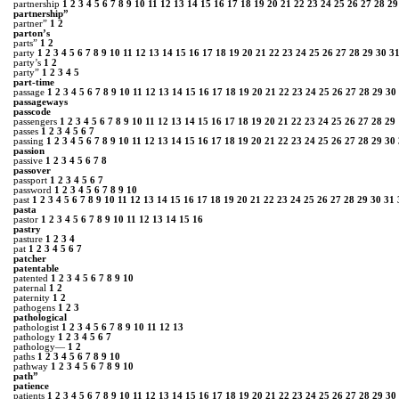
partnership
1
2
3
4
5
6
7
8
9
10
11
12
13
14
15
16
17
18
19
20
21
22
23
24
25
26
27
28
29
partnership”
partner”
1
2
parton’s
parts”
1
2
party
1
2
3
4
5
6
7
8
9
10
11
12
13
14
15
16
17
18
19
20
21
22
23
24
25
26
27
28
29
30
3
party’s
1
2
party”
1
2
3
4
5
part‑time
passage
1
2
3
4
5
6
7
8
9
10
11
12
13
14
15
16
17
18
19
20
21
22
23
24
25
26
27
28
29
30
passageways
passcode
passengers
1
2
3
4
5
6
7
8
9
10
11
12
13
14
15
16
17
18
19
20
21
22
23
24
25
26
27
28
29
passes
1
2
3
4
5
6
7
passing
1
2
3
4
5
6
7
8
9
10
11
12
13
14
15
16
17
18
19
20
21
22
23
24
25
26
27
28
29
30
passion
passive
1
2
3
4
5
6
7
8
passover
passport
1
2
3
4
5
6
7
password
1
2
3
4
5
6
7
8
9
10
past
1
2
3
4
5
6
7
8
9
10
11
12
13
14
15
16
17
18
19
20
21
22
23
24
25
26
27
28
29
30
31
pasta
pastor
1
2
3
4
5
6
7
8
9
10
11
12
13
14
15
16
pastry
pasture
1
2
3
4
pat
1
2
3
4
5
6
7
patcher
patentable
patented
1
2
3
4
5
6
7
8
9
10
paternal
1
2
paternity
1
2
pathogens
1
2
3
pathological
pathologist
1
2
3
4
5
6
7
8
9
10
11
12
13
pathology
1
2
3
4
5
6
7
pathology—
1
2
paths
1
2
3
4
5
6
7
8
9
10
pathway
1
2
3
4
5
6
7
8
9
10
path”
patience
patients
1
2
3
4
5
6
7
8
9
10
11
12
13
14
15
16
17
18
19
20
21
22
23
24
25
26
27
28
29
30