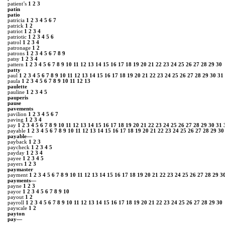
patient’s
1
2
3
patin
patio
patricia
1
2
3
4
5
6
7
patrick
1
2
patriot
1
2
3
4
patriotic
1
2
3
4
5
6
patrol
1
2
3
4
patronage
1
2
patrons
1
2
3
4
5
6
7
8
9
patsy
1
2
3
4
pattern
1
2
3
4
5
6
7
8
9
10
11
12
13
14
15
16
17
18
19
20
21
22
23
24
25
26
27
28
29
30
patty
paul
1
2
3
4
5
6
7
8
9
10
11
12
13
14
15
16
17
18
19
20
21
22
23
24
25
26
27
28
29
30
31
paula
1
2
3
4
5
6
7
8
9
10
11
12
13
paulette
pauline
1
2
3
4
5
pauperis
pause
pavements
pavilion
1
2
3
4
5
6
7
paving
1
2
3
4
pay
1
2
3
4
5
6
7
8
9
10
11
12
13
14
15
16
17
18
19
20
21
22
23
24
25
26
27
28
29
30
31
payable
1
2
3
4
5
6
7
8
9
10
11
12
13
14
15
16
17
18
19
20
21
22
23
24
25
26
27
28
29
30
payable―
payback
1
2
3
paycheck
1
2
3
4
5
payday
1
2
3
4
payee
1
2
3
4
5
payers
1
2
3
paymaster
payment
1
2
3
4
5
6
7
8
9
10
11
12
13
14
15
16
17
18
19
20
21
22
23
24
25
26
27
28
29
3
payments―
payne
1
2
3
payor
1
2
3
4
5
6
7
8
9
10
payout
1
2
payroll
1
2
3
4
5
6
7
8
9
10
11
12
13
14
15
16
17
18
19
20
21
22
23
24
25
26
27
28
29
30
payscale
1
2
payton
pay―