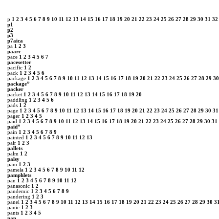
p
1
2
3
4
5
6
7
8
9
10
11
12
13
14
15
16
17
18
19
20
21
22
23
24
25
26
27
28
29
30
31
32
p1
p2
p3
p7aica
pa
1
2
3
paarc
pace
1
2
3
4
5
6
7
pacesetter
pacific
1
2
pack
1
2
3
4
5
6
package
1
2
3
4
5
6
7
8
9
10
11
12
13
14
15
16
17
18
19
20
21
22
23
24
25
26
27
28
29
30
package”
packer
packet
1
2
3
4
5
6
7
8
9
10
11
12
13
14
15
16
17
18
19
20
paddling
1
2
3
4
5
6
pads
1
2
page
1
2
3
4
5
6
7
8
9
10
11
12
13
14
15
16
17
18
19
20
21
22
23
24
25
26
27
28
29
30
31
pager
1
2
3
4
5
paid
1
2
3
4
5
6
7
8
9
10
11
12
13
14
15
16
17
18
19
20
21
22
23
24
25
26
27
28
29
30
31
paid”
pain
1
2
3
4
5
6
7
8
9
painted
1
2
3
4
5
6
7
8
9
10
11
12
13
pair
1
2
3
pallets
palm
1
2
palsy
pam
1
2
3
pamela
1
2
3
4
5
6
7
8
9
10
11
12
pamphlets
pan
1
2
3
4
5
6
7
8
9
10
11
12
panasonic
1
2
pandemic
1
2
3
4
5
6
7
8
9
pandering
1
2
3
panel
1
2
3
4
5
6
7
8
9
10
11
12
13
14
15
16
17
18
19
20
21
22
23
24
25
26
27
28
29
30
3
panic
1
2
3
pants
1
2
3
4
5
pap