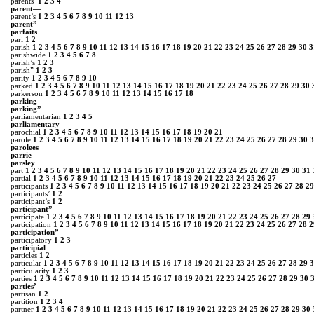
parents’
1
2
3
4
parent—
parent’s
1
2
3
4
5
6
7
8
9
10
11
12
13
parent”
parfaits
pari
1
2
parish
1
2
3
4
5
6
7
8
9
10
11
12
13
14
15
16
17
18
19
20
21
22
23
24
25
26
27
28
29
30
3
parishwide
1
2
3
4
5
6
7
8
parish’s
1
2
3
parish”
1
2
3
parity
1
2
3
4
5
6
7
8
9
10
parked
1
2
3
4
5
6
7
8
9
10
11
12
13
14
15
16
17
18
19
20
21
22
23
24
25
26
27
28
29
30
parkerson
1
2
3
4
5
6
7
8
9
10
11
12
13
14
15
16
17
18
parking—
parking”
parliamentarian
1
2
3
4
5
parliamentary
parochial
1
2
3
4
5
6
7
8
9
10
11
12
13
14
15
16
17
18
19
20
21
parole
1
2
3
4
5
6
7
8
9
10
11
12
13
14
15
16
17
18
19
20
21
22
23
24
25
26
27
28
29
30
3
parolees
parrie
parsley
part
1
2
3
4
5
6
7
8
9
10
11
12
13
14
15
16
17
18
19
20
21
22
23
24
25
26
27
28
29
30
31
partial
1
2
3
4
5
6
7
8
9
10
11
12
13
14
15
16
17
18
19
20
21
22
23
24
25
26
27
participants
1
2
3
4
5
6
7
8
9
10
11
12
13
14
15
16
17
18
19
20
21
22
23
24
25
26
27
28
29
participants’
1
2
participant’s
1
2
participant”
participate
1
2
3
4
5
6
7
8
9
10
11
12
13
14
15
16
17
18
19
20
21
22
23
24
25
26
27
28
29
participation
1
2
3
4
5
6
7
8
9
10
11
12
13
14
15
16
17
18
19
20
21
22
23
24
25
26
27
28
2
participation”
participatory
1
2
3
participial
particles
1
2
particular
1
2
3
4
5
6
7
8
9
10
11
12
13
14
15
16
17
18
19
20
21
22
23
24
25
26
27
28
29
3
particularity
1
2
3
parties
1
2
3
4
5
6
7
8
9
10
11
12
13
14
15
16
17
18
19
20
21
22
23
24
25
26
27
28
29
30
parties’
partisan
1
2
partition
1
2
3
4
partner
1
2
3
4
5
6
7
8
9
10
11
12
13
14
15
16
17
18
19
20
21
22
23
24
25
26
27
28
29
30