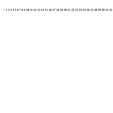
c
1
2
3
4
5
6
7
8
9
10
11
12
13
14
15
16
17
18
19
20
21
22
23
24
25
26
27
28
29
30
31
32